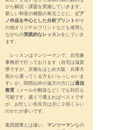
がら解説・課題を実施していきます。
新しい和音の種類の単元ごとに、
ピア
ノ作品を中心とした分析プリント
やそ
の他オリジナルプリントなども使用し
ながらの
実践的なレッスン
をしていき
ます。
　レッスンはマンツーマンで、自宅兼
事務所で行っております（自宅は滋賀
県ですが、京都をはじめ大阪・兵庫方
面から通ってくる方もいらっしゃいま
す）が、関西以外の遠方の方には
通信
教育
（メールや郵送など）でも対応も
可能です。週１で通えればベストです
が、お忙しい先生方は月に２回くらい
のかたが多いです。
集団授業とは違い、
マンツーマン
なの