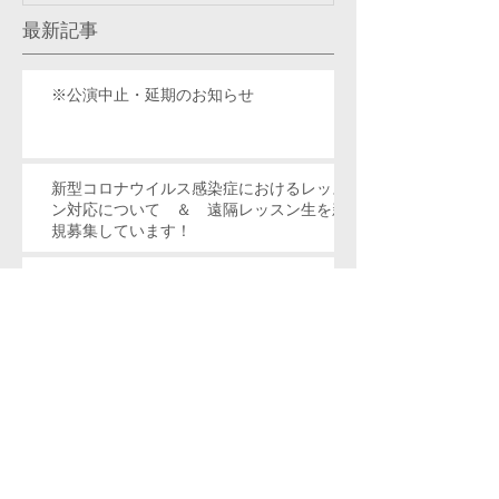
最新記事
※公演中止・延期のお知らせ
新型コロナウイルス感染症におけるレッス
ン対応について ＆ 遠隔レッスン生を新
規募集しています！
自然への喜びの讃歌 動画 と 曲につい
て少々
キラキラ星で世界旅行！ 第２版！という
ことで、重版していただきました！
欲しい方いらっしゃいますか？ 第２７回
朝日賞佳作受賞作品の 第２曲目 の楽譜