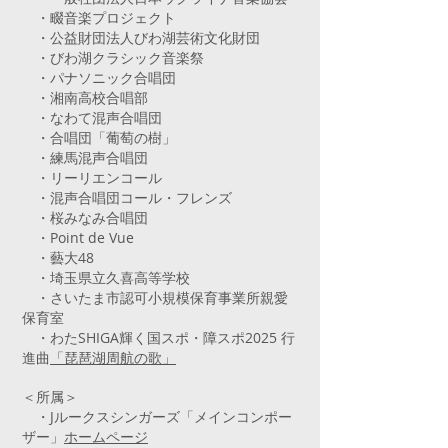
​ ・畷音楽プロジェクト
・公益財団法人びわ湖芸術文化財団
​ ・びわ湖クラシック音楽祭
・パナソニック合唱団
・湘南高校合唱部
・なわて混声合唱団
・合唱団「葡萄の樹」
・練馬混声合唱団
・リーリエンコール
​ ・混声合唱団コール・フレンズ
・桜みなみ合唱団
・Point de Vue
・藝大48
・埼玉県立久喜高等学校
・さいたま市認可小規模保育事業所親愛
保育室
・わたSHIGA輝く国スポ・障スポ2025 行
進曲
「琵琶湖周航の歌」
＜所属＞
・Jルークスシンガーズ「メインコンポー
ザー」
ホームページ