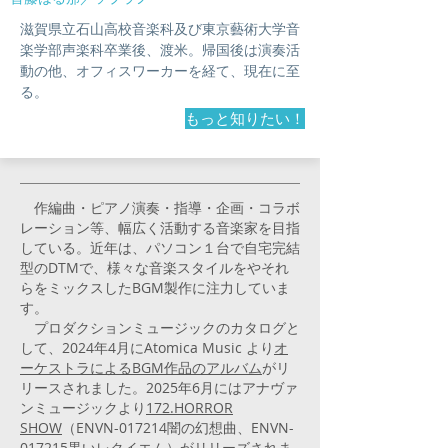
滋賀県立石山高校音楽科及び東京藝術大学音
楽学部声楽科卒業後、渡米。帰国後は演奏活
動の他、オフィスワーカーを経て、現在に至
る。
もっと知りたい！
作編曲・ピアノ演奏・指導・企画・コラボ
レーション等、幅広く活動する音楽家を目指
している。近年は、パソコン１台で自宅完結
型のDTMで、様々な音楽スタイルをやそれ
らをミックスしたBGM製作に注力していま
す。
プロダクションミュージックのカタログと
して、2024年4月にAtomica Music より
オ
ーケストラによるBGM作品のアルバム
がリ
リースされました。2025年6月にはアナヴァ
ンミュージックより
172.HORROR
SHOW
（ENVN-017214闇の幻想曲、ENVN-
017215黒いレクイエム）がリリーズされま