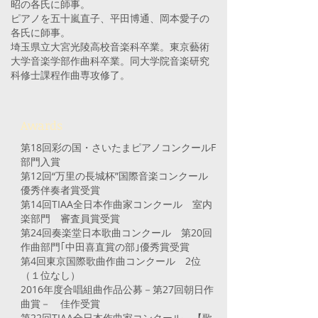
昭の各氏に師事。
ピアノを五十嵐直子、平田博通、岡本愛子の
各氏に師事。
埼玉県立大宮光陵高校音楽科卒業。東京藝術
大学音楽学部作曲科卒業。同大学院音楽研究
科修士課程作曲専攻修了。
Awards
第18回彩の国・さいたまピアノコンクールF
部門入賞
第12回“万里の長城杯”国際音楽コンクール
優秀伴奏者賞受賞
第14回TIAA全日本作曲家コンクール 室内
楽部門 審査員賞受賞
第24回奏楽堂日本歌曲コンクール 第20回
作曲部門｢中田喜直賞の部｣優秀賞受賞
第4回東京国際歌曲作曲コンクール 2位
（１位なし）
2016年度合唱組曲作品公募－第27回朝日作
曲賞－ 佳作受賞
第22回TIAA全日本作曲家コンクール 【歌