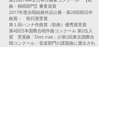
曲・独唱部門】審査員賞
2017年度合唱組曲作品公募－第28回朝日作
曲賞－ 朝日賞受賞
第１回ハンナ作曲賞（歌曲）優秀賞受賞
第4回日本国際合唱作曲コンクール 第2位入
賞 受賞曲「Dies irae」が第2回東京国際合
唱コンクール・音楽部門の課題曲に選出され
る
License
中学校教諭一種免許状
中学校教諭専修免許状
高等学校教諭一種免許状
高等学校教諭専修免許状
Haruna
Shuto