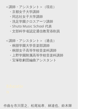
＜講師・アシスタント＞（現在）
・京都女子大学講師
・同志社女子大学講師
・洗足学園クロスアーツ講師
・Shuto Music School 代表
・文部科学省認定通信教育添削員
＜講師・アシスタント＞（過去）
・桐朋学園大学音楽部講師
・桐朋女子高等学校音楽科講師
・上野学園附属高等学校音楽科講師
・宝塚歌劇団編曲アシスタント
Educatio
n
作曲を市川景之、松尾祐孝、林達也、鈴木輝