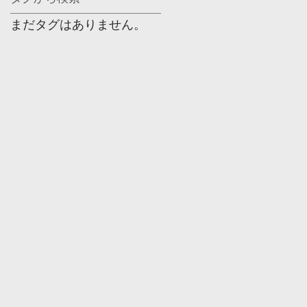
な
まだタグはありません。
牧
、
て
童