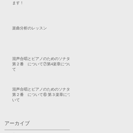
ます！
の
楽曲分析のレッスン
と
ア
大
き
混声合唱とピアノのためのソナタ
第２番 について⑦第4楽章につい
て
混声合唱とピアノのためのソナタ
第２番 について⑥ 第３楽章につ
いて
り
、
アーカイブ