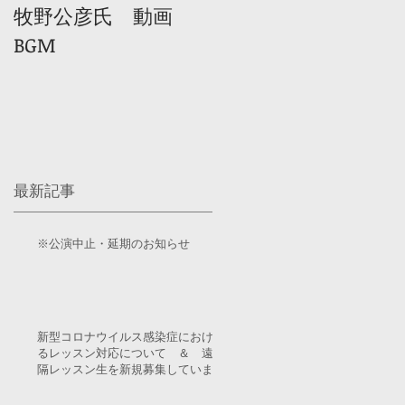
牧野公彦氏 動画
BGM
習
初
o-
最新記事
※公演中止・延期のお知らせ
新型コロナウイルス感染症におけ
るレッスン対応について ＆ 遠
隔レッスン生を新規募集していま
す！