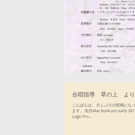
合唱指導 草の上 より
こんばんは。 久しぶりの投稿にな
ます。 先日Mac book pro e
Logic Pro...