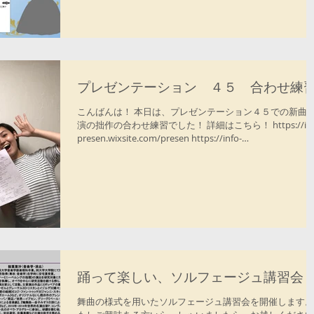
会所...
プレゼンテーション ４５ 合わせ練
こんばんは！ 本日は、プレゼンテーション４５での新曲
演の拙作の合わせ練習でした！ 詳細はこちら！ https://inf
presen.wixsite.com/presen https://info-
presen.wixsite.com/presen/blog
踊って楽しい、ソルフェージュ講習会
舞曲の様式を用いたソルフェージュ講習会を開催します。