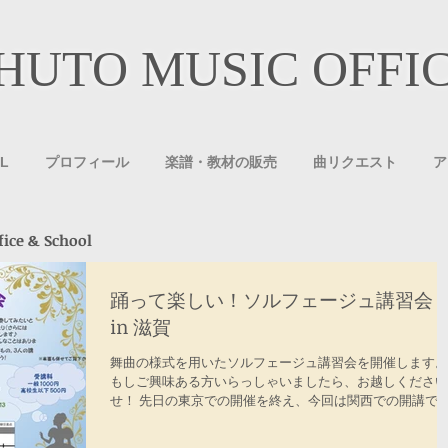
HUTO MUSIC OFFI
L
プロフィール
楽譜・教材の販売
曲リクエスト
ア
e & School
踊って楽しい！ソルフェージュ講習
in 滋賀
舞曲の様式を用いたソルフェージュ講習会を開催します。
もしご興味ある方いらっしゃいましたら、お越しください
せ！ 先日の東京での開催を終え、今回は関西での開講で
す。 詳しくは、チラシの画像をご覧ください！ 日時：８
１２（日）１０：００〜１１：３０ 会場：唐崎駅前団地