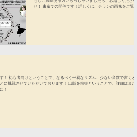
もしご興味ある方いらっしゃいましたら、お越しください
せ！ 東京での開催です！詳しくは、チラシの画像をご覧
ださい！ 日時：６／２３（土）１０：００～１１：２０ 
場：文京シビックホール 練習室１ 参加費：５００円...
す！ 初心者向けということで、なるべく平易なリズム、少ない音数で書くと
とに挑戦させていただいております！ 出版を前提ということで、詳細はまた
に！