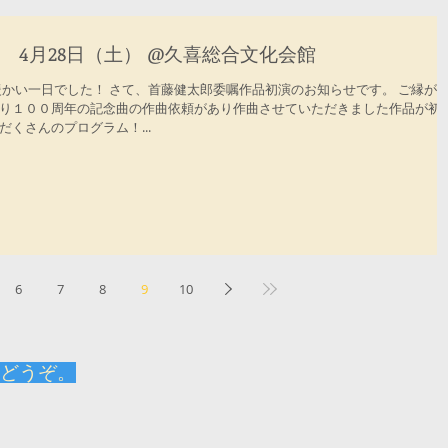
 4月28日（土） @久喜総合文化会館
暖かい一日でした！ さて、首藤健太郎委嘱作品初演のお知らせです。 ご縁が
り１００周年の記念曲の作曲依頼があり作曲させていただきました作品が初
くさんのプログラム！...
6
7
8
9
10
どうぞ。