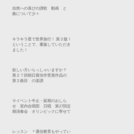
ま
く
自然への喜びの讃歌 動画 と
会
曲について少々
キラキラ星で世界旅行！ 第２版！
ということで、重版していただき
ました！
欲しい方いらっしゃいますか？
第２７回朝日賞佳作受賞作品の
い
第２曲目 の楽譜
ご
※イベント中止・延期のおしら
せ 室内合唱団 日唱 第27回定
期演奏会 オリンピックに寄せて
レッスン ＊通信教育もやってい