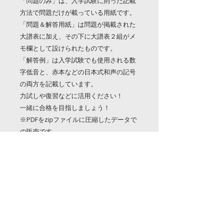
「問題のみ」は、入学試験に則った記載
方法で問題だけが載っている用紙です。
「問題＆解答用紙」は問題が掲載された
大譜表に加え、その下に大譜表２組がメ
モ欄として設けられたものです。
「解答例」は入学試験でも使用される数
字低音と、赤本などの日本式和声の記号
の両方を記載しています。
力試しや復習などに活用ください！
一緒に合格を目指しましょう！
※PDFをzipファイルに圧縮したデータで
の販売です。
※写真は「問題のみ」の数小節の見本で
す。