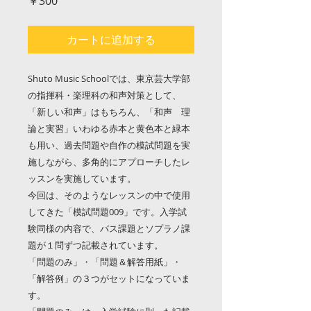
価
￥300
格
カートに追加する
Shuto Music Schoolでは、東京芸大学部
の指揮科・楽理科の和声対策として、
「新しい和声」はもちろん、「和声 理
論と実習」いわゆる赤本と黄色本と緑本
も用い、過去問題や自作の模試問題を実
施しながら、多角的にアプローチしたレ
ッスンを実施しています。
今回は、そのようなレッスンの中で使用
してきた「模試問題009」です。入学試
験同様の内容で、バス課題とソプラノ課
題が１問ずつ記載されています。
「問題のみ」・「問題＆解答用紙」・
「解答例」の３つがセットになっていま
す。