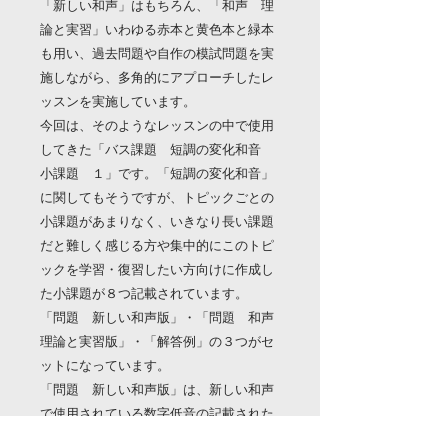
「新しい和声」はもちろん、「和声 理
論と実習」いわゆる赤本と黄色本と緑本
も用い、過去問題や自作の模試問題を実
施しながら、多角的にアプローチしたレ
ッスンを実施しています。
今回は、そのようなレッスンの中で使用
してきた「バス課題 短調の変化和音
小課題 １」です。「短調の変化和音」
に関してもそうですが、トピックごとの
小課題があまりなく、いきなり長い課題
だと難しく感じる方や集中的にこのトピ
ックを学習・復習したい方向けに作成し
た小課題が８つ記載されています。
「問題 新しい和声版」・「問題 和声
理論と実習版」・「解答例」の３つがセ
ットになっています。
「問題 新しい和声版」は、新しい和声
で使用されている数字低音の記載された
バス課題です。