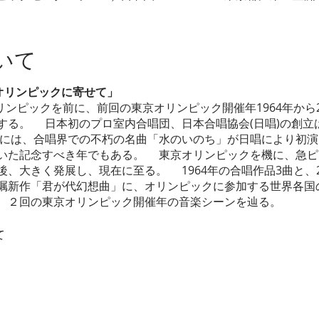
いて
0へ～オリンピックに寄せて」
リンピックを前に、前回の東京オリンピック開催年1964年から
る。 日本初のプロ室内合唱団、日本合唱協会(日唱)の創立は
4年には、合唱界での不朽の名曲「水のいのち」が日唱により初
いた記念すべき年でもある。 東京オリンピックを機に、急ピ
、大きく発展し、現在に至る。 1964年の合唱作品3曲と、2
嘱新作「君が代幻想曲」に、オリンピックに参加する世界各国
、２回の東京オリンピック開催年の音楽シーンを辿る。
て
～)
クセンターホール