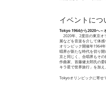
イベントにつ
Tokyo 1964から202
2020年、2度目の東京オ
展などを音楽を介して体感す
オリンピック開催年196
唱界が新たな時代を切り開
京と同じく、合唱界もその後
作曲家、首藤健太郎氏の委
キラ星で世界旅行」を加え
Tokyoオリンピックに寄せ
2020/4/15(水)
開演：19:00～ (開場 18:30
豊洲文化センター シビッ
出演