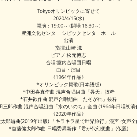
Tokyoオリンピックに寄せて
2020/4/15(水)
開演：19:00～ (開場 18:30～)
豊洲文化センター シビックセンターホール
出演
指揮:山崎 滋
ピアノ:松元博志
合唱:室内合唱団日唱
曲目・演目
《1964年作品》
*オリンピック賛歌(日本語版)
*中田喜直作曲 混声合唱組曲「昇天」抜粋
*石井歓作曲 混声合唱組曲「たそがれ」抜粋
田三郎作曲 混声合唱組曲「水のいのち」全曲 (1964年日唱初演
《2020年作品》
太郎編曲(2019年出版) 「キラキラ星で世界旅行」混声･女声全
*首藤健太郎作曲 日唱委嘱新作「君が代幻想曲」(仮題)