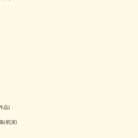
作品)
曲(初演)