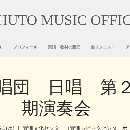
HUTO MUSIC OFFI
L
プロフィール
楽譜・教材の販売
曲リクエスト
ア
唱団 日唱 第
期演奏会
5日(水)
  |  
豊洲文化センター（豊洲シビックセンターホ