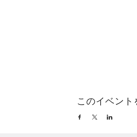
指揮:山崎 滋
ピアノ:松元博志
合唱:室内合唱団日唱
曲目・演目
《1964年作品》
*オリンピック賛歌(日本語
*中田喜直作曲 混声合唱組
*石井歓作曲 混声合唱組曲
*高田三郎作曲 混声合唱組曲
《2020年作品》
*首藤健太郎編曲(2019年
*首藤健太郎作曲 日唱委嘱
このイベント