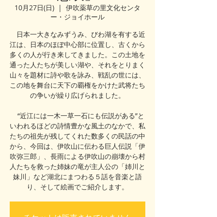
10月27日(日)
  |  
伊吹薬草の里文化センタ
ー・ジョイホール
日本一大きなみずうみ、びわ湖を有する近
江は、日本のほぼ中心部に位置し、古くから
多くの人が行き来してきました。この土地を
通った人たちが美しい湖や、それをとりまく
山々を題材に詩や歌を詠み、戦乱の世には、
この地を舞台に天下の覇権をかけた武将たち
の争いが繰り広げられました。
“近江には一木一草一石にも伝説がある”と
いわれるほどの詩情豊かな風土のなかで、私
たちの祖先が残してくれた数多くの民話の中
から、今回は、伊吹山に伝わる巨人伝説「伊
吹弥三郎」、長雨による伊吹山の崩壊から村
人たちを救った姉妹の竜が主人公の「姉川と
妹川」など湖北にまつわる５話を音楽と語