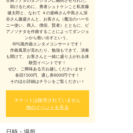
古典ソナタのダンジョンに幽閉させられた。
助けるために、勇者シュトケンこと私首藤
健太郎と、なわて ４の釜崎さん中島さん深
谷さん藤盛さんと、お客さん（魔法のハーモ
ニー使い、商人、僧侶、賢者）とともに、ピ
アノソナタを作曲することによってダンジョ
ンから救い出すという、
RPG風作曲エンタメコンサートです！
作曲風景が見れたり、勉強もできて、演奏
も聞けて、お客さんと一緒に盛り上がれる体
験型イベントです！
ぜひ、ご興味ある方お越しくださいませ！
各回1500円、通し券8000円です！
そのほか詳細はチラシをご覧ください！
チケットは販売されていません
他のイベントを見る
日時・場所