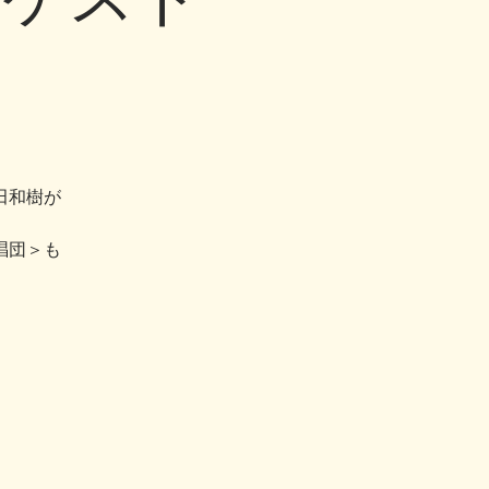
田和樹が
唱団＞も