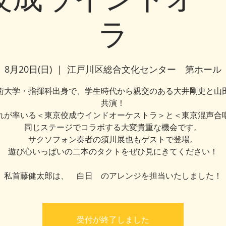
ラ
8月20日(日)
  |  
江戸川区総合文化センター 第ホール
術大学・指揮科出身で、学生時代から親交のある大井剛史と山
共演！
れが率いる＜東京佼成ウインドオーケストラ＞と＜東京混声合
同じステージでコラボする大変貴重な機会です。
サクソフォン奏者の須川展也もゲストで登場。
遊び心いっぱいの二本のタクトをぜひ見にきてください！
私首藤健太郎は、 白日 のアレンジを担当いたしました！
受付が終了しました