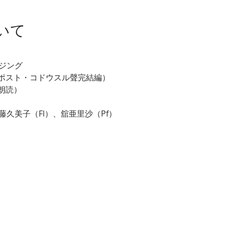
いて
品
ージング
ポスト・コドウスル聲完結編）
朗読）
藤久美子（Fl）、舘亜里沙（Pf）