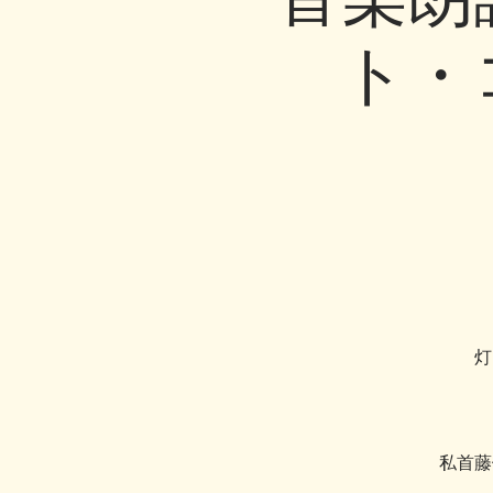
ト・
灯
私首藤健