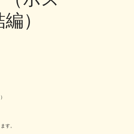
結編）
ト）
おります。