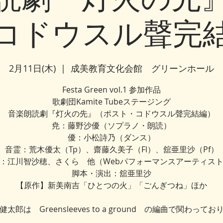
コドウスル聲完
2月11日(木)
  |  
成美教育文化会館 グリーンホール
Festa Green vol.1 参加作品
歌劇団Kamite Tubeステージング
音楽朗読劇『灯火の先』（ポスト・コドウスル聲完結編）
尭：藤野沙優（ソプラノ・朗読）
優：小松詩乃（ダンス）
音霊：荒木優太（Tp）、齋藤久美子（Fl）、舘亜里沙（Pf）
：江川智沙穂、さくら 他（Webパフォーマンスアーティス
脚本・演出：舘亜里沙
【原作】新美南吉「ひとつの火」「ごんぎつね」ほか
太郎は Greensleeves to a ground の編曲で関わって