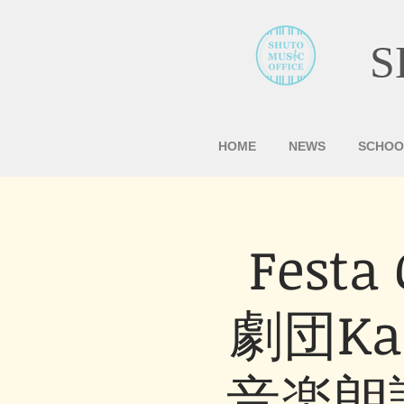
S
HOME
NEWS
SCHOO
Festa
劇団Ka
音楽朗