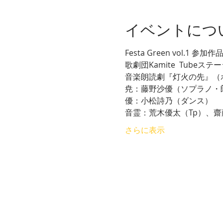
イベントにつ
Festa Green vol.1 参加作
歌劇団Kamite  Tubeステ
音楽朗読劇『灯火の先』（
尭：藤野沙優（ソプラノ・
優：小松詩乃（ダンス）
音霊：荒木優太（Tp）、齋
さらに表示