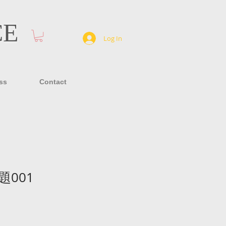
CE
Log In
ss
Contact
001