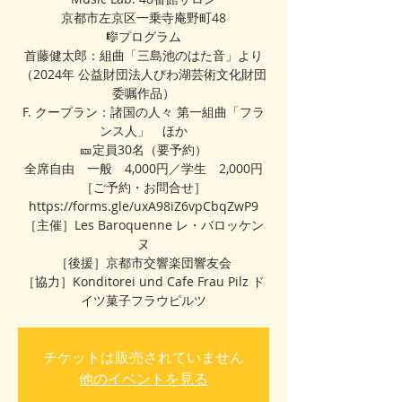
京都市左京区一乗寺庵野町48
🎼プログラム
首藤健太郎：組曲「三島池のはた音」より
（2024年 公益財団法人びわ湖芸術文化財団
委嘱作品）
F. クープラン：諸国の人々 第一組曲「フラ
ンス人」 ほか
🎫定員30名（要予約）
全席自由 一般 4,000円／学生 2,000円
［ご予約・お問合せ］
https://forms.gle/uxA98iZ6vpCbqZwP9
［主催］Les Baroquenne レ・バロッケン
ヌ
［後援］京都市交響楽団響友会
［協力］Konditorei und Cafe Frau Pilz ド
イツ菓子フラウピルツ
チケットは販売されていません
他のイベントを見る