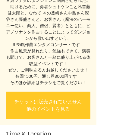
古典ソナタのダンジョンに幽閉させられた。
助けるために、勇者シュトケンこと私首藤
健太郎と、なわて ４の釜崎さん中島さん深
谷さん藤盛さんと、お客さん（魔法のハーモ
ニー使い、商人、僧侶、賢者）とともに、ピ
アノソナタを作曲することによってダンジョ
ンから救い出すという、
RPG風作曲エンタメコンサートです！
作曲風景が見れたり、勉強もできて、演奏
も聞けて、お客さんと一緒に盛り上がれる体
験型イベントです！
ぜひ、ご興味ある方お越しくださいませ！
各回1500円、通し券8000円です！
そのほか詳細はチラシをご覧ください！
チケットは販売されていません
他のイベントを見る
Time & Location