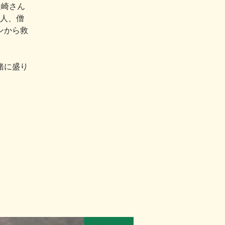
釜崎さん
人、僧
ンから救
緒に盛り