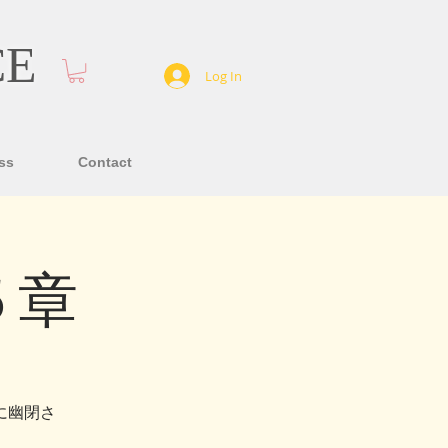
CE
Log In
ss
Contact
５章
に幽閉さ