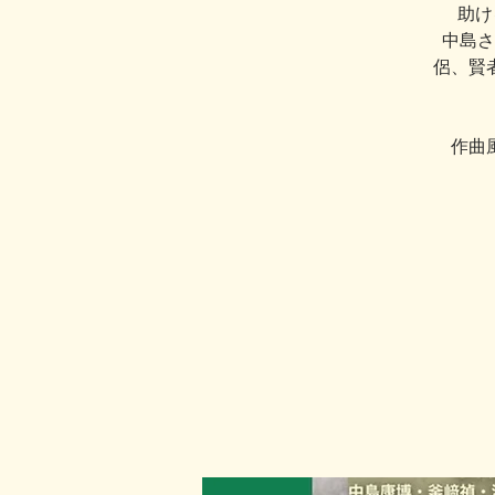
助ける
中島さ
侶、賢
作曲風