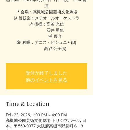
演
📍 会場：高槻城公園芸術文化劇場
🎻 管弦楽：メテオールオーケストラ
🎶 指揮：髙谷 光信
石井 勇魚
浦 優介
🎤 独唱：デニス・ビシュニャ(B)
髙谷 公子(S)
受付が終了しました
他のイベントを見る
Time & Location
Feb 23, 2026, 1:00 PM – 4:00 PM
高槻城公園芸術文化劇場 トリシマホール, 日
本、〒569-0077 大阪府高槻市野見町６−８