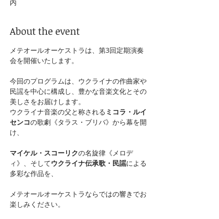
内
About the event
メテオールオーケストラは、第3回定期演奏
会を開催いたします。
今回のプログラムは、ウクライナの作曲家や
民謡を中心に構成し、豊かな音楽文化とその
美しさをお届けします。
ウクライナ音楽の父と称される
ミコラ・ルイ
センコ
の歌劇《タラス・ブリバ》から幕を開
け、
マイケル・スコーリク
の名旋律《メロデ
ィ》、そして
ウクライナ伝承歌・民謡
による
多彩な作品を、
メテオールオーケストラならではの響きでお
楽しみください。