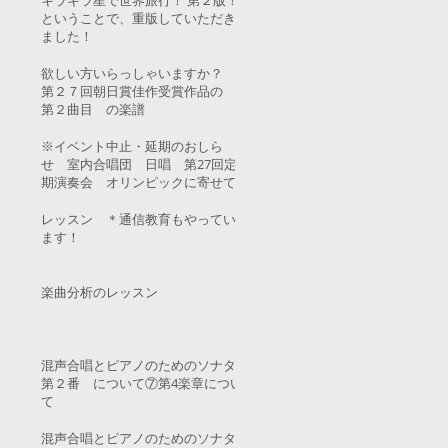
キラキラ星で世界旅行！ 第２版！
ということで、重版していただき
ました！
欲しい方いらっしゃいますか？
第２７回朝日賞佳作受賞作品の
第２曲目 の楽譜
※イベント中止・延期のおしら
せ 室内合唱団 日唱 第27回定
期演奏会 オリンピックに寄せて
レッスン ＊通信教育もやってい
ます！
楽曲分析のレッスン
混声合唱とピアノのためのソナタ
第２番 について⑦第4楽章につい
て
混声合唱とピアノのためのソナタ