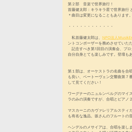
第２部　音楽で世界旅行！
首藤健太郎：キラキラ星で世界旅行 と
＊曲目は変更になることもあります
・・・・・・・・・・・・
　私首藤健太郎は、
NPO法人MusikEn
ントコンポーザーを務めさせていた
　記念すべき第1回目の演奏会、プ
自分自身とても楽しみです。登壇も
第１部は、オーケストラの名曲を合唱
も良い、ベートーヴェン交響曲第７
して見てください！
ワーグナーのニュルンベルグのマイ
ラのみの演奏ですが、合唱とピアノ
マスカーニのカヴァレリアルスティ
も有名な逸品。坂さんのフルートの
ヘンデルのメサイアは、合唱を楽し