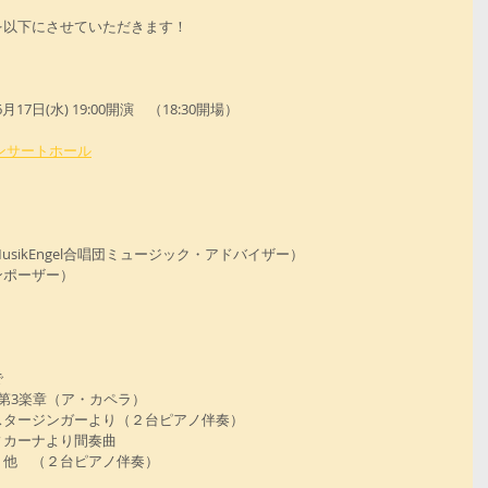
を以下にさせていただきます！
7日(水) 19:00開演　（18:30開場）
ンサートホール
ikEngel合唱団ミュージック・アドバイザー） 
ポーザー） 
で
第3楽章（ア・カペラ） 
タージンガーより（２台ピアノ伴奏） 
カーナより間奏曲 
他　（２台ピアノ伴奏） 