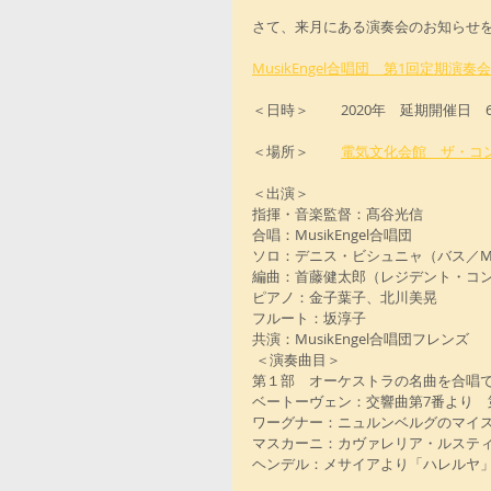
さて、来月にある演奏会のお知らせ
MusikEngel合唱団　第1回定期演奏会
＜日時＞ 　　2020年　延期開催日　6月1
＜場所＞　　 
電気文化会館　ザ・コ
＜出演＞ 
指揮・音楽監督：髙谷光信 
合唱：MusikEngel合唱団
ソロ：デニス・ビシュニャ（バス／Mus
編曲：首藤健太郎（レジデント・コン
ピアノ：金子葉子、北川美晃 
フルート：坂淳子
共演：MusikEngel合唱団フレンズ 
 ＜演奏曲目＞
第１部　オーケストラの名曲を合唱
ベートーヴェン：交響曲第7番より　
ワーグナー：ニュルンベルグのマイス
マスカーニ：カヴァレリア・ルスティ
ヘンデル：メサイアより「ハレルヤ」