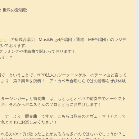
 世界の愛唱歌　  
。
gel
　の所属合唱団　MusikEngel合唱団（通称　ME合唱団）のレジデ
だいております。
ログラミングや作編曲で関わっております！
あり！？
で　ということで、NPO法人ムジークエンゲル　のテーマ曲と言って
番より　第３楽章を演奏！　ア・カペラ合唱ならではの音響をぜひ体験
スタージンガーより前奏曲　は、もともとオペラの前奏曲でオーケスト
２台、それからデニスさんのソロとともにお届けします！
カーナ　より　間奏曲　ですが、こちらは歌曲のアヴェ・マリアとして
音色とともにお楽しみください！
まれる方の中では歌ったことがある方も多いのではないでしょうか？こ