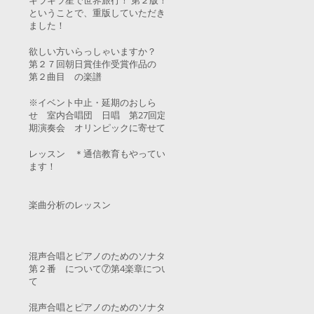
キラキラ星で世界旅行！ 第２版！
ということで、重版していただき
ました！
欲しい方いらっしゃいますか？
第２７回朝日賞佳作受賞作品の
第２曲目 の楽譜
※イベント中止・延期のおしら
せ 室内合唱団 日唱 第27回定
期演奏会 オリンピックに寄せて
レッスン ＊通信教育もやってい
ます！
楽曲分析のレッスン
混声合唱とピアノのためのソナタ
第２番 について⑦第4楽章につい
て
混声合唱とピアノのためのソナタ