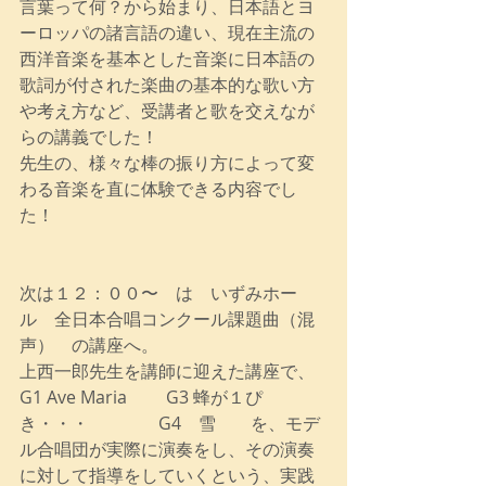
言葉って何？から始まり、日本語とヨ
ーロッパの諸言語の違い、現在主流の
西洋音楽を基本とした音楽に日本語の
歌詞が付された楽曲の基本的な歌い方
や考え方など、受講者と歌を交えなが
らの講義でした！
先生の、様々な棒の振り方によって変
わる音楽を直に体験できる内容でし
た！
次は１２：００〜　は　いずみホー
ル　全日本合唱コンクール課題曲（混
声）　の講座へ。
上西一郎先生を講師に迎えた講座で、
G1 Ave Maria         G3 蜂が１ぴ
き・・・　　　　G4　雪　　を、モデ
ル合唱団が実際に演奏をし、その演奏
に対して指導をしていくという、実践