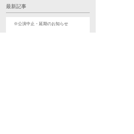
最新記事
※公演中止・延期のお知らせ
新型コロナウイルス感染症におけるレッス
ン対応について ＆ 遠隔レッスン生を新
規募集しています！
自然への喜びの讃歌 動画 と 曲につい
て少々
キラキラ星で世界旅行！ 第２版！という
ことで、重版していただきました！
欲しい方いらっしゃいますか？ 第２７回
朝日賞佳作受賞作品の 第２曲目 の楽譜