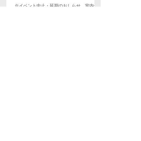
※イベント中止・延期のおしらせ 室内合
唱団 日唱 第27回定期演奏会 オリン
ピックに寄せて
レッスン ＊通信教育もやっています！
楽曲分析のレッスン
混声合唱とピアノのためのソナタ第２番
について⑦第4楽章について
混声合唱とピアノのためのソナタ第２番
について⑥ 第３楽章について
アーカイブ