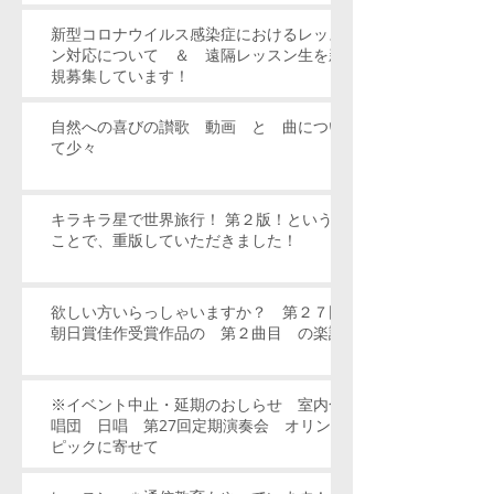
新型コロナウイルス感染症におけるレッス
ン対応について ＆ 遠隔レッスン生を新
規募集しています！
自然への喜びの讃歌 動画 と 曲につい
て少々
キラキラ星で世界旅行！ 第２版！という
ことで、重版していただきました！
欲しい方いらっしゃいますか？ 第２７回
朝日賞佳作受賞作品の 第２曲目 の楽譜
※イベント中止・延期のおしらせ 室内合
唱団 日唱 第27回定期演奏会 オリン
ピックに寄せて