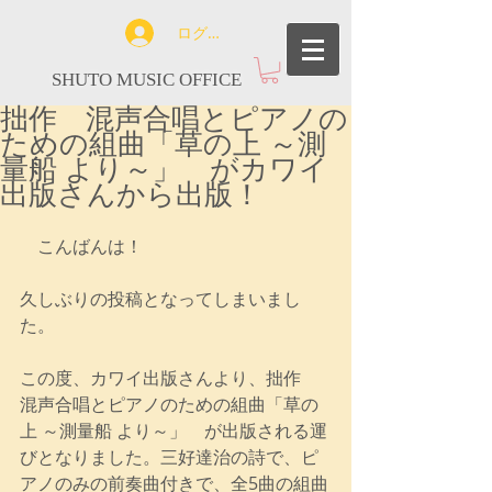
ログイン
SHUTO MUSIC OFFICE
拙作 混声合唱とピアノの
ための組曲「草の上 ～測
量船 より～」 がカワイ
出版さんから出版！
　こんばんは！
久しぶりの投稿となってしまいまし
た。
この度、カワイ出版さんより、拙作　
混声合唱とピアノのための組曲「草の
上 ～測量船 より～」　が出版される運
びとなりました。三好達治の詩で、ピ
アノのみの前奏曲付きで、全5曲の組曲