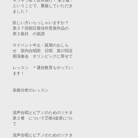
キラキラ星で世界旅行！ 第２版！
ということで、重版していただき
ました！
欲しい方いらっしゃいますか？
第２７回朝日賞佳作受賞作品の
第２曲目 の楽譜
※イベント中止・延期のおしら
せ 室内合唱団 日唱 第27回定
期演奏会 オリンピックに寄せて
レッスン ＊通信教育もやってい
ます！
楽曲分析のレッスン
混声合唱とピアノのためのソナタ
第２番 について⑦第4楽章につい
て
混声合唱とピアノのためのソナタ