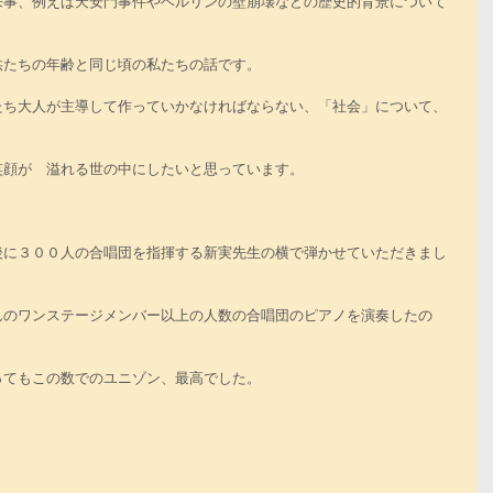
来事、例えば天安門事件やベルリンの壁崩壊などの歴史的背景について
供たちの年齢と同じ頃の私たちの話です。
たち大人が主導して作っていかなければならない、「社会」について、
笑顔が　溢れる世の中にしたいと思っています。
後に３００人の合唱団を指揮する新実先生の横で弾かせていただきまし
んのワンステージメンバー以上の人数の合唱団のピアノを演奏したの
ってもこの数でのユニゾン、最高でした。