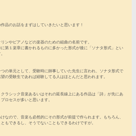
の作品のお話をまずはしていきたいと思います！
オリンやピアノなどの楽器のための組曲の名前です。
特に第１楽章に書かれるものに多かった形式が後に「ソナタ形式」とい
す。
一つの単元として、受験時に師事していた先生に言われ、ソナタ形式で
志望の受験生であれば経験してる人はほとんだと思われます。
、クラシック音楽あるいはそれの延長線上にある作品は「詩」が先にあ
うプロセスが多いと思います。
わけなので、音楽も必然的にその形式が前提で作られます。もちろん、
こともできるし、そうでないこともできるわけですが。