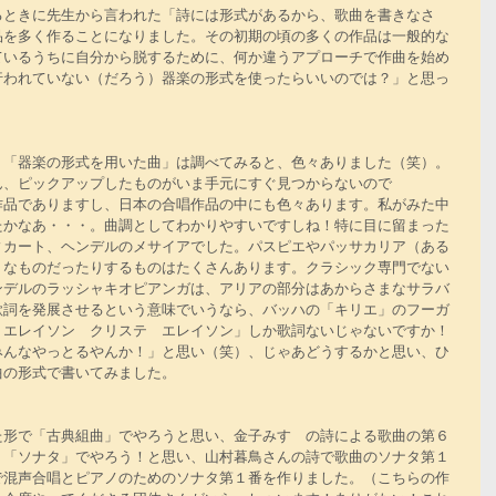
るときに先生から言われた「詩には形式があるから、歌曲を書きなさ
品を多く作ることになりました。その初期の頃の多くの作品は一般的な
ているうちに自分から脱するために、何か違うアプローチで作曲を始め
行われていない（だろう）器楽の形式を使ったらいいのでは？」と思っ
、「器楽の形式を用いた曲」は調べてみると、色々ありました（笑）。
ん、ピックアップしたものがいま手元にすぐ見つからないので
作品でありますし、日本の合唱作品の中にも色々あります。私がみた中
たかなあ・・・。曲調としてわかりやすいですしね！特に目に留まった
ィカート、ヘンデルのメサイアでした。パスピエやパッサカリア（ある
うなものだったりするものはたくさんあります。クラシック専門でない
ンデルのラッシャキオピアンガは、アリアの部分はあからさまなサラバ
歌詞を発展させるという意味でいうなら、バッハの「キリエ」のフーガ
　エレイソン　クリステ　エレイソン」しか歌詞ないじゃないですか！
みんなやっとるやんか！」と思い（笑）、じゃあどうするかと思い、ひ
曲の形式で書いてみました。
た形で「古典組曲」でやろうと思い、金子みすゞの詩による歌曲の第６
、「ソナタ」でやろう！と思い、山村暮鳥さんの詩で歌曲のソナタ第１
で混声合唱とピアノのためのソナタ第１番を作りました。（こちらの作