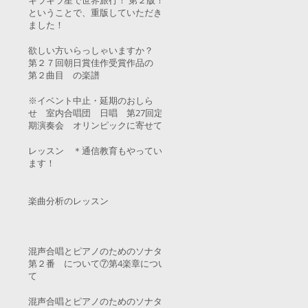
キラキラ星で世界旅行！ 第２版！
ということで、重版していただき
ました！
欲しい方いらっしゃいますか？
第２７回朝日賞佳作受賞作品の
第２曲目 の楽譜
※イベント中止・延期のおしら
せ 室内合唱団 日唱 第27回定
期演奏会 オリンピックに寄せて
レッスン ＊通信教育もやってい
ます！
楽曲分析のレッスン
混声合唱とピアノのためのソナタ
第２番 について⑦第4楽章につい
て
混声合唱とピアノのためのソナタ