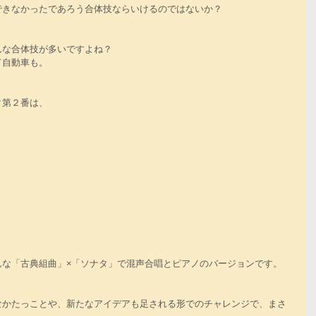
できなかったであろう合体技ならいけるのではないか？
んな合体技が多いですよね？
ド自動車も。
タ第２番は、
んな「古典組曲」×「ソナタ」で混声合唱とピアノのバージョンです。
なかたっことや、新たなアイデアも足される形でのチャレンジで、まさ