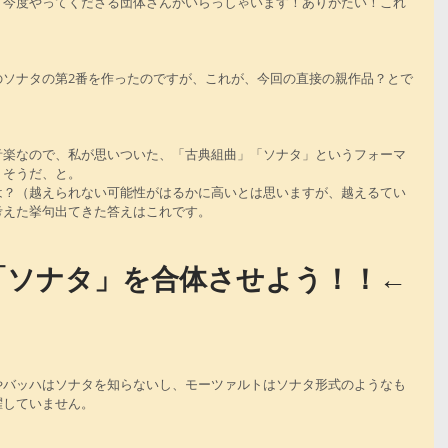
、今度やってくださる団体さんがいらっしゃいます！ありがたい！これ
のソナタの第2番を作ったのですが、これが、今回の直接の親作品？とで
音楽なので、私が思いついた、「古典組曲」「ソナタ」というフォーマ
りそうだ、と。
は？（越えられない可能性がはるかに高いとは思いますが、越えるてい
考えた挙句出てきた答えはこれです。
「ソナタ」を合体させよう！！←
やバッハはソナタを知らないし、モーツァルトはソナタ形式のようなも
躍していません。