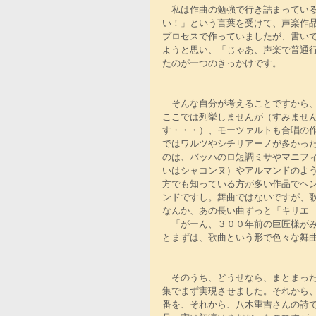
　私は作曲の勉強で行き詰まってい
い！」という言葉を受けて、声楽作
プロセスで作っていましたが、書い
ようと思い、「じゃあ、声楽で普通
たのが一つのきっかけです。
　そんな自分が考えることですから
ここでは列挙しませんが（すみませ
す・・・）、モーツァルトも合唱の
ではワルツやシチリアーノが多かっ
のは、バッハのロ短調ミサやマニフ
いはシャコンヌ）やアルマンドのよ
方でも知っている方が多い作品でヘ
ンドですし。舞曲ではないですが、
なんか、あの長い曲ずっと「キリエ
　「がーん、３００年前の巨匠様が
とまずは、歌曲という形で色々な舞
　そのうち、どうせなら、まとまっ
集でまず実現させました。それから
番を、それから、八木重吉さんの詩