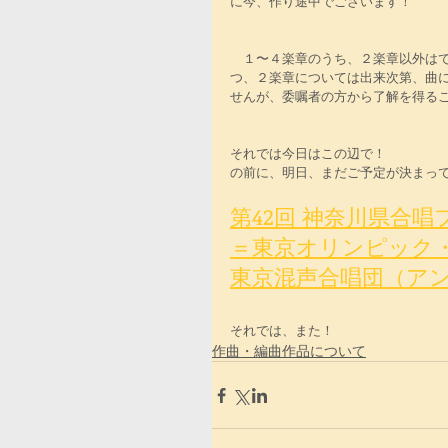
に今、作り途中でございます！
　１〜４楽章のうち、２楽章以外は
つ、２楽章については出来次第、曲
せんが、委嘱者の方から了解を得る
それでは今日はこの辺で！
の前に、明日、まだご予定が決まっ
第42回 神奈川県合
＝東京オリンピック
東京混声合唱団（ア
それでは、また！
作曲・編曲作品について