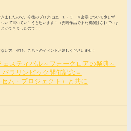
できましたので、今後のブログには、１・３・４楽章について少しず
について書いていこうと思います！（委嘱作品でまだ初演はされていま
ことができましたので！）
てない方、ぜひ、こちらのイベントお越しくださいませ！
唱フェスティバル～フォークロアの祭典～
・パラリンピック開催記念＝
ンセム・プロジェクト）と共に