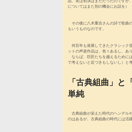
品、実は初演はまだだったのですが
についてはまた別の機会にお話を）
　その後に八木重吉さんの詩で歌曲
もいうものなのです。
　何百年も発展してきたクラシック
ットの声楽作品は、色々あるし、あ
　ならば、巨匠たちを越えるために
で考えないと近づきもしないし）と
「古典組曲」と
単純
　古典組曲が栄えた時代のヘンデル
のはあるが、古典組曲の時代には活