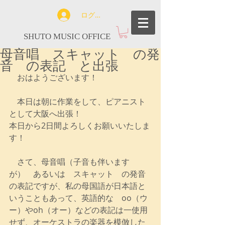
ログイン
SHUTO MUSIC OFFICE
母音唱 スキャット の発
音 の表記 と出張
　おはようございます！
　本日は朝に作業をして、ピアニスト
として大阪へ出張！
本日から2日間よろしくお願いいたしま
す！
　さて、母音唱（子音も伴います
が）　あるいは　スキャット　の発音
の表記ですが、私の母国語が日本語と
いうこともあって、英語的な　oo（ウ
ー）やoh（オー）などの表記は一使用
せず、オーケストラの楽器を模倣した