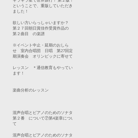
キラキラ星で世界旅行！ 第２版！
ということで、重版していただき
ました！
欲しい方いらっしゃいますか？
第２７回朝日賞佳作受賞作品の
第２曲目 の楽譜
※イベント中止・延期のおしら
せ 室内合唱団 日唱 第27回定
期演奏会 オリンピックに寄せて
レッスン ＊通信教育もやってい
ます！
楽曲分析のレッスン
混声合唱とピアノのためのソナタ
第２番 について⑦第4楽章につい
て
混声合唱とピアノのためのソナタ