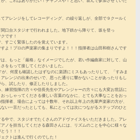
すが、これはありがたい！チャンスや！と思い、喜んで参加させていた
してアレンジをしてレコーディング、の繰り返しが、全部で９クールく
ド関口台スタジオで行われました。地下鉄から降りて、坂を登っ
ワクです！
で、すごく緊張したのを覚えています。
ですよ！プロの声楽家の集まりですよ！！！指揮者は山田和樹さんです
では、もっと「厳格」なイメージでしたが、若い作編曲家に対して、山
しさをもって接してくださいました。
、アレンジの出来のせいで、思った通りに響かないことがあったりもし
がら、試したり、修正したりしました。
め、練習指揮の方々や信長先生やアレンジャーの方々にも大変お世話に
とおっしゃってくださる優しい言葉のなかに、とても大事なことをおっ
の指揮者、場合によっては十数年、それ以上年上の先輩声楽家の方が、
気ない一言だったとしても、私にとっては次につながるステップのひと
する中で、スタジオでたくさんのアドヴァイスをいただきました。アレ
ピアノを担当してくださる森田さんには、リズムのことを中心に様々な
がとう！！！
ジェクトは進んで行くのでした！