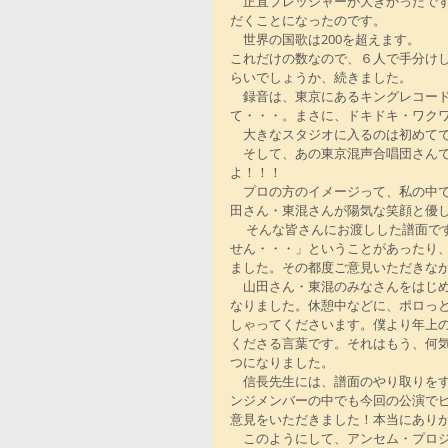
　正直プレッシャーが大きかったで
だくことになったのです。
　世界の国歌は200を超えます。
これだけの数なので、６人で手分け
らいでしょうか、続きました。
　録音は、東京にあるキングレコー
て・・・。まさに、ドキドキ・ワク
　大きなスタジオに入るのは初めて
　そして、あの東京混声合唱団さん
よ！！！
　プロの方のイメージって、私の中
田さん・東混さんが陽気な笑顔と優
 　そんな皆さんにお渡しした譜面ですが、何度も確認したはずなのに楽譜にミスもあったりして、「すみま
せん・・・」ということがあったり
ました。その都度ご意見いただきな
　山田さん・東混のみなさんをはじ
なりました。休憩中などに、ポロっ
しゃってくださいます。僕より年上
くださる言葉です。それはもう、何
つになりました。
　信長先生には、譜面のやり取りを
ンジメンバーの中でも今回の公演で
意見をいただきました！本当にあり
　このようにして、アンセム・プロ