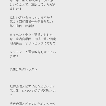
キラキラ星で世界旅行！ 第２版！
ということで、重版していただき
ました！
欲しい方いらっしゃいますか？
第２７回朝日賞佳作受賞作品の
第２曲目 の楽譜
※イベント中止・延期のおしら
せ 室内合唱団 日唱 第27回定
期演奏会 オリンピックに寄せて
レッスン ＊通信教育もやってい
ます！
楽曲分析のレッスン
混声合唱とピアノのためのソナタ
第２番 について⑦第4楽章につい
て
混声合唱とピアノのためのソナタ