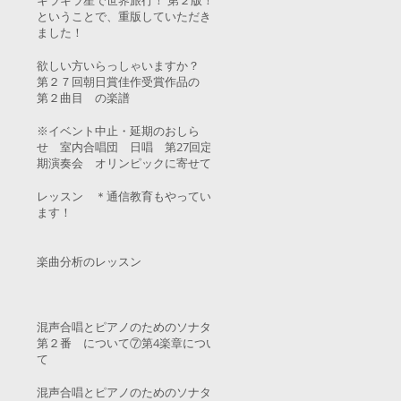
キラキラ星で世界旅行！ 第２版！
ということで、重版していただき
ました！
欲しい方いらっしゃいますか？
第２７回朝日賞佳作受賞作品の
第２曲目 の楽譜
※イベント中止・延期のおしら
せ 室内合唱団 日唱 第27回定
期演奏会 オリンピックに寄せて
レッスン ＊通信教育もやってい
ます！
楽曲分析のレッスン
混声合唱とピアノのためのソナタ
第２番 について⑦第4楽章につい
て
混声合唱とピアノのためのソナタ