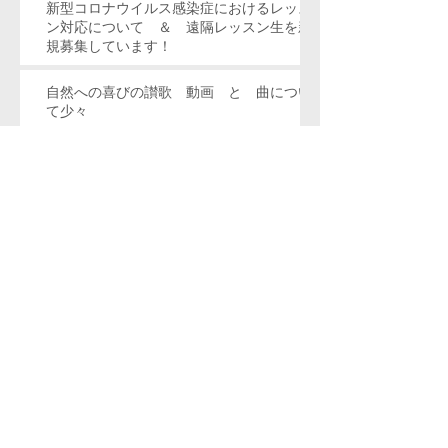
新型コロナウイルス感染症におけるレッス
ン対応について ＆ 遠隔レッスン生を新
規募集しています！
自然への喜びの讃歌 動画 と 曲につい
て少々
キラキラ星で世界旅行！ 第２版！という
ことで、重版していただきました！
欲しい方いらっしゃいますか？ 第２７回
朝日賞佳作受賞作品の 第２曲目 の楽譜
※イベント中止・延期のおしらせ 室内合
唱団 日唱 第27回定期演奏会 オリン
ピックに寄せて
レッスン ＊通信教育もやっています！