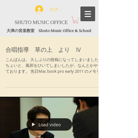
ログイン
SHUTO MUSIC OFFICE
大津の音楽教室 Shuto Music Office & School
合唱指導 草の上 より Ⅳ
こんばんは。 久しぶりの投稿になってしまいました。
ちょいと、風邪をひいてしまいしたが、なんとかやっ
ております。 先日Mac book pro early 2011 のメモリ
を16GBにかえ、インターフェースとモニタースピーカ
を手に入れ、Logic Pro...
Load video