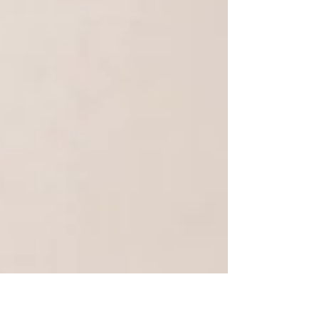
れる運びとなりました。三好達治の詩で、ピアノのみ
の前奏曲付きで、全5曲の組曲です。...