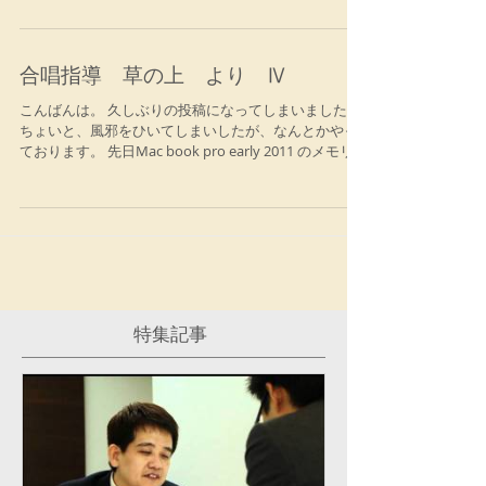
した開催ができるようにと計画中です（2019年1月13
日開催予定、会場は今...
合唱指導 草の上 より Ⅳ
こんばんは。 久しぶりの投稿になってしまいました。
ちょいと、風邪をひいてしまいしたが、なんとかやっ
ております。 先日Mac book pro early 2011 のメモリ
を16GBにかえ、インターフェースとモニタースピーカ
を手に入れ、Logic Pro...
特集記事