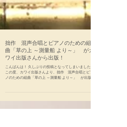
拙作 混声合唱とピアノのための組
曲「草の上 ～測量船 より～」 がカ
ワイ出版さんから出版！
こんばんは！ 久しぶりの投稿となってしまいました。
この度、カワイ出版さんより、拙作 混声合唱とピア
ノのための組曲「草の上 ～測量船 より～」 が出版さ
れる運びとなりました。三好達治の詩で、ピアノのみ
の前奏曲付きで、全5曲の組曲です。...