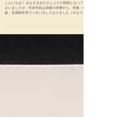
記 その001
こんにちは！ みなさまおひさしぶりの投稿となってし
まいましたが、年末年始は演奏の本番やら、作曲・編
曲、音源制作等でバタバタしておりました（今もです
が笑）。 さて、今年（来年度）の４月２７、２８に
近江の春琵琶湖クラシック音楽祭 が開催されま
す！...