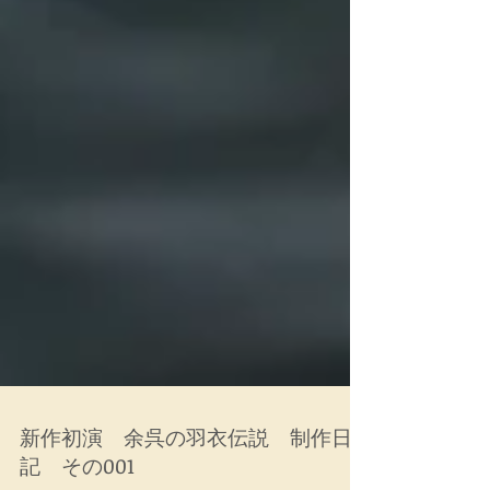
新作初演 余呉の羽衣伝説 制作日