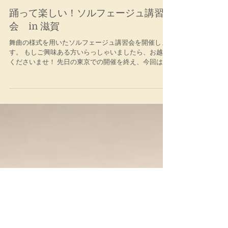
踊って楽しい！ソルフェージュ講習
会 in 滋賀
舞曲の様式を用いたソルフェージュ講習会を開催しま
す。 もしご興味ある方いらっしゃいましたら、お越し
くださいませ！ 先日の東京での開催を終え、今回は関
西での開講です。 詳しくは、チラシの画像をご覧くだ
さい！ 日時：８／１２（日）１０：００〜１１：３０
会場：唐崎駅前団地集会所...