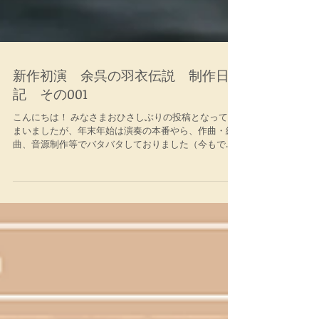
新作初演 余呉の羽衣伝説 制作日
記 その001
こんにちは！ みなさまおひさしぶりの投稿となってし
まいましたが、年末年始は演奏の本番やら、作曲・編
曲、音源制作等でバタバタしておりました（今もです
が笑）。 さて、今年（来年度）の４月２７、２８に
近江の春琵琶湖クラシック音楽祭 が開催されま
す！...